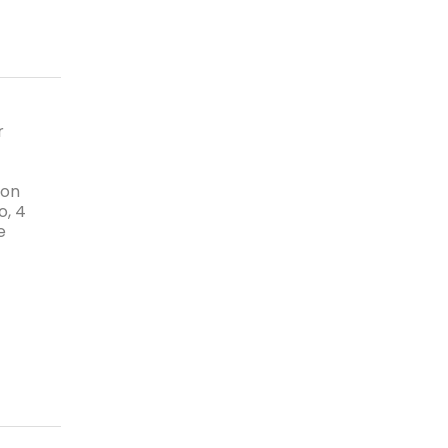
r
con
o, 4
e