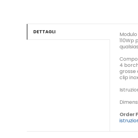
DETTAGLI
Modulo 
110Wp p
qualsias
Compost
4 borch
grosse c
clip ino
Istruzi
Dimensi
Order 
istruzi