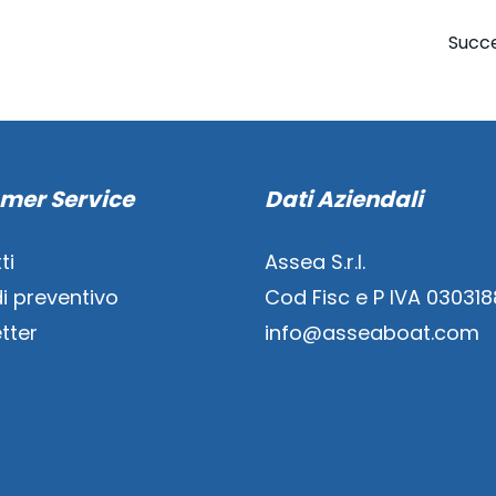
Succe
mer Service
Dati Aziendali
ti
Assea S.r.l.
di preventivo
Cod Fisc e P IVA 03031
tter
info@asseaboat.com