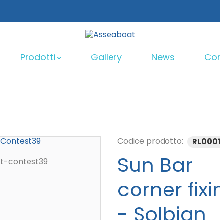
Prodotti
Gallery
News
Con
Sun Bar Rollbar
Sun Bar M
Codice prodotto:
RL000
Sun Bar Monoarc
Sun Bar
Progetti 
corner fixi
tron Energy
- Solbian
Accessori