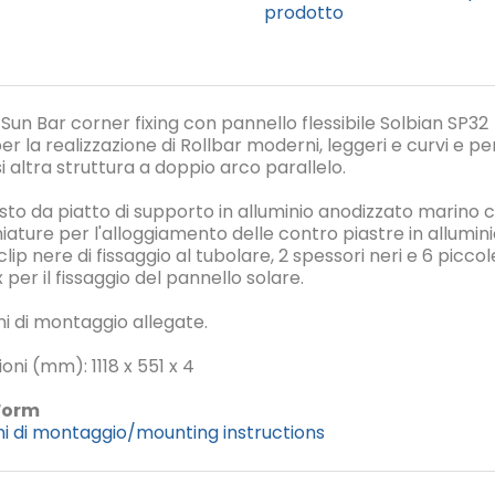
prodotto
Sun Bar corner fixing con pannello flessibile Solbian SP32
er la realizzazione di Rollbar moderni, leggeri e curvi e pe
i altra struttura a doppio arco parallelo.
o da piatto di supporto in alluminio anodizzato marino 
iature per l'alloggiamento delle contro piastre in allumini
lip nere di fissaggio al tubolare, 2 spessori neri e 6 piccol
x per il fissaggio del pannello solare.
oni di montaggio allegate.
oni (mm): 1118 x 551 x 4
Form
oni di montaggio/mounting instructions