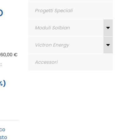
p
Progetti Speciali
Moduli Solbian
Victron Energy
060,00 €
Accessori
:
%)
co
sto