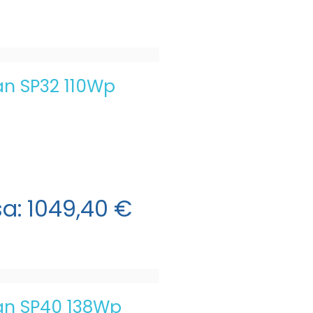
ian SP32 110Wp
sa:
1049,40 €
ian SP40 138Wp