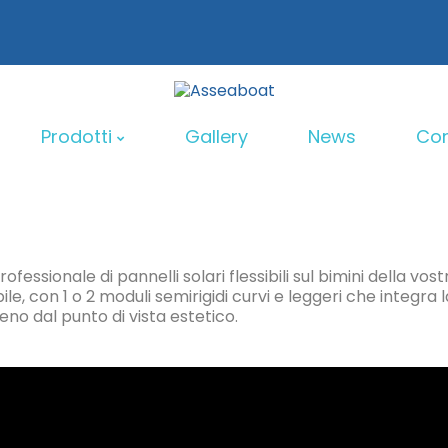
Prodotti
Gallery
News
Con
essionale di pannelli solari flessibili sul bimini della vost
Sun Bar Rollbar
Sun 
le, con 1 o 2 moduli semirigidi curvi e leggeri che integra l
no dal punto di vista estetico.
Sun Bar Monoarc
Moduli Solbian
Victron Energy
iali
Accesso