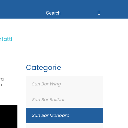
tatti
Categorie
ra
Bar Mini Rail
Sun Bar Wing
a
Sun Bar Rollbar
ri
Sun Bar Monoarc