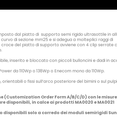
posto dal piatto di supporto semi rigido ultrasottile in al
urvo di sezione mm25 e si adegua a molteplici raggi di
 croce del piatto di supporto avviene con 4 clip serrate 
o.
bile, inserito e bloccato con piccoli bulloncini e dadi in acc
 Sun Power da 110Wp o 138Wp o Enecom mono da 110Wp.
 orientabili o fissi sull’arco posteriore del bimini o sul pulp
ine (Customization Order Form A/B/C/D) con le misur
ture disponibili, in calce ai prodotti MA0020 e MA0021
 disponibili solo a corredo dei moduli semirigidi Sun