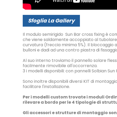
Sfoglia La Gallery
Il modulo semirigido Sun Bar cross fixing è com
che viene saldamente accoppiato al tubolare c
curvatura (freccia minima 5%). Il bloccaggio a
bulloni e dadi ad una contro piastra di fissaggi
Al suo interno troviamo il pannello solare flessi
facilmente rimovibile all'occorrenza.
3 i modelli disponibili: con pannelli Solbian
Sono inoltre disponibili diversi KIT di montaggio,
facilitare l'installazione.
Per i modelli custom trovate i moduli Ord
rilevare a bordo per le 4 tipologie di strut
Gli accessori e strutture di montaggio sono