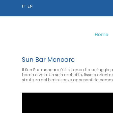
IT
EN
Home
I NOSTRI PRODOTTI
Sun Bar Monoarc
Il Sun Bar monoarc è il sistema di montaggio prof
barca a vela. Un solo archetto, fisso o orientabi
Sun Bar Wing
struttura del bimini senza appesantirla nemme
Progetti Spec