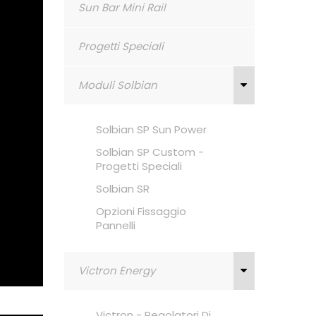
Sun Bar Mini Rail
Progetti Speciali
Moduli Solbian
Solbian SP Sun Power
Solbian SP Custom -
Progetti Speciali
Solbian SR
Opzioni Fissaggio
Pannelli
Victron Energy
Victron - Regolatori Di