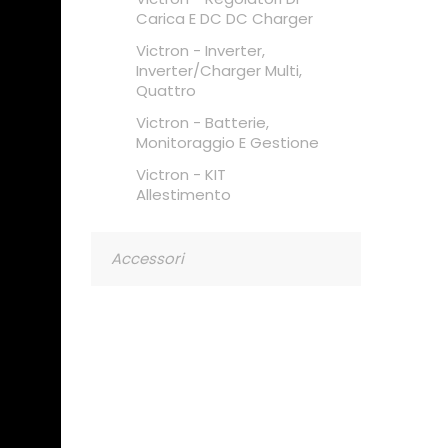
Carica E DC DC Charger
Victron - Inverter,
Inverter/charger Multi,
Quattro
Victron - Batterie,
Monitoraggio E Gestione
Victron - KIT
Allestimento
Accessori