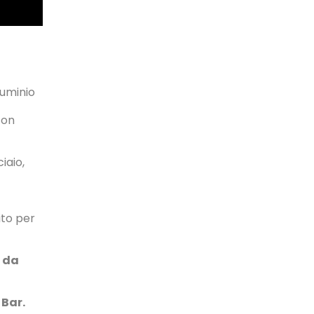
luminio
con
iaio,
ito per
e da
 Bar.