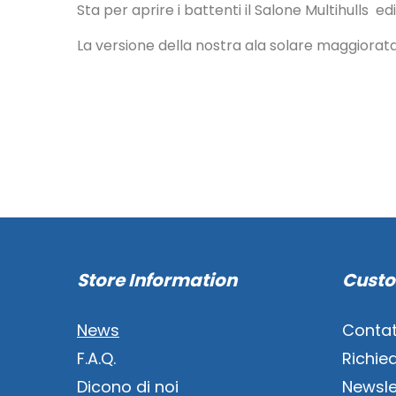
Sta per aprire i battenti il Salone Multihulls 
La versione della nostra ala solare maggiorata 
Store Information
Custo
News
Contat
F.A.Q.
Richie
Dicono di noi
Newsle