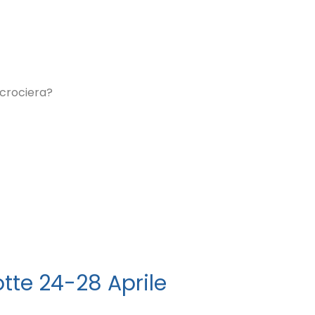
on Energy
sori
 crociera?
tte 24-28 Aprile