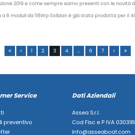
edizione 2019 e come sempre siamo presenti con le novità d
a 6 moduli da 118Wp Solbian è già stata prodotta per il 40,
1
2
3
4
...
6
7
mer Service
Dati Aziendali
ti
Assea S.r.l.
di preventivo
Cod Fisc e P IVA 03031
tter
info@asseaboat.com