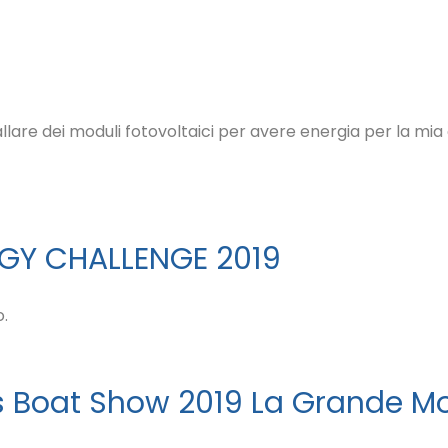
Sun Bar Rollbar
Victr
Acces
lare dei moduli fotovoltaici per avere energia per la mia
Moduli Solbian
GY CHALLENGE 2019
o.
ls Boat Show 2019 La Grande Mo