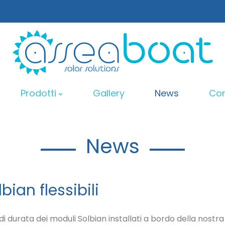
Prodotti
Gallery
News
Con
News
Sun B
ian flessibili
Sun Bar Monoarc
Proge
st di durata dei moduli Solbian installati a bordo della nos