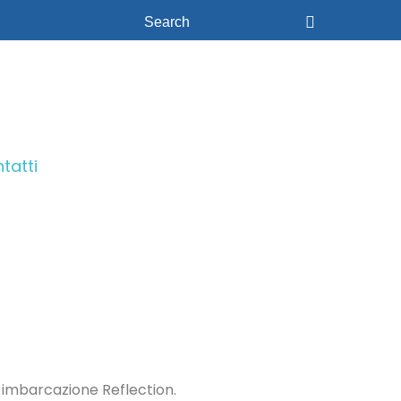
tatti
ar Mini Rail
tti Speciali
tra imbarcazione Reflection.