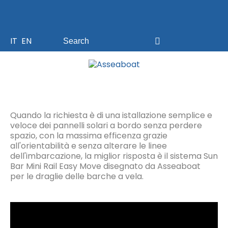
IT
EN
Quando la richiesta è di una istallazione semplice e
veloce dei pannelli solari a bordo senza perdere
spazio, con la massima efficenza grazie
all'orientabilità e senza alterare le linee
dell'imbarcazione, la miglior risposta è il sistema Sun
Bar Mini Rail Easy Move disegnato da Asseaboat
per le draglie delle barche a vela.